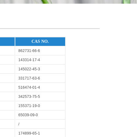
CAS NO.
862731-66-6
143314-17-4
145022-45-3
331717-63-6
516474-01-4
342573-75-5
155371-19-0
65039-09-0
/
174899-65-1